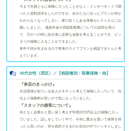
今まで夫婦ともに保険に入ったことがなく、インターネットで調
べたり資料請求をしたのですが、自分たちに合ったプランが何か
わからなくなってしまい、家の近くにある保険セレクトさんにお
願いしました。 遺族年金や高額医療費についての説明を受け
て、万が一の時に自分達に必要な金額を考えることができ、ピッ
タリの保険に入ることができました。
来年子供が生まれるので将来のライフプランも相談できたらと考
えています。
40代女性（西区）／【相談種別：医療保険・他】
『来店のきっかけ』
生活環境が似ている友人がキチンと考えて保険に入っていて、自
分より保険料が安いので気になっていました。
『スタッフの接客について』
何となく必要かと思い深く考えず年間20万円以上の保険に入っ
ていました。話しをしていく中で、今何に重点を置いて保障を持
ったら良いのか、何を節約できるのか自分の中でハッキリしまし