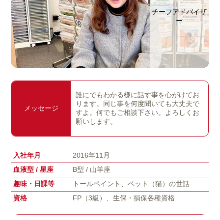
チーフアドバイザ
ー
誰にでもわかる様に話す事を心がけてお
ります。同じ事を何度聞いても大丈夫で
メッセージ
すよ。何でもご相談下さい。よろしくお
願いします。
入社年月
2016年11月
血液型 / 星座
B型 / 山羊座
趣味・日課等
トールペイント、ペット（猫）の世話
資格
FP（3級）、生保・損保各種資格