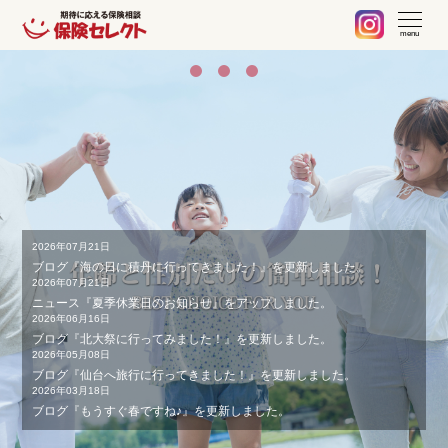
札幌 保険の不安や疑問、お気軽に何でもご相談ください。保険見
当社でご契約中のお客様へ
不動産事業の紹介
取扱保険会社
会社案内
ブログ
menu
2026年07月21日
ブログ『海の日に積丹に行ってきました！』を更新しました。
2026年07月21日
ニュース『夏季休業日のお知らせ』をアップしました。
2026年06月16日
ブログ『北大祭に行ってみました！』を更新しました。
2026年05月08日
ブログ『仙台へ旅行に行ってきました！』を更新しました。
2026年03月18日
ブログ『もうすぐ春ですね♪』を更新しました。