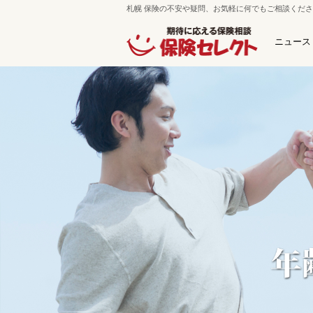
札幌 保険の不安や疑問、お気軽に何でもご相談くだ
ニュース
保険セレクト 札幌南郷通本店
札幌市白石区南郷通7丁目南5-
ﾌﾘｰﾀﾞｲﾔﾙ：0120-800-425