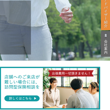
ド
バ
イ
ザ
l
紹
介
会
社
案
内