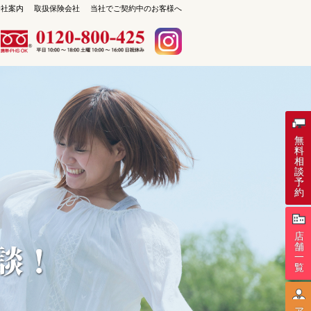
会社案内
取扱保険会社
当社でご契約中のお客様へ
保険セレクト 札幌琴似店
札幌市西区琴似1条4丁目4-17
TEL：011-213-9408
無
料
相
談
予
約
店
舗
一
覧
ア