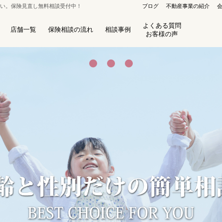
さい。保険見直し無料相談受付中！
ブログ
不動産事業の紹介
よくある質問
店舗一覧
保険相談の流れ
相談事例
お客様の声
保険セレクト 札幌栄町店
8
札幌市東区北40条東16丁目1-3
ﾌﾘｰﾀﾞｲﾔﾙ：0120-800-486