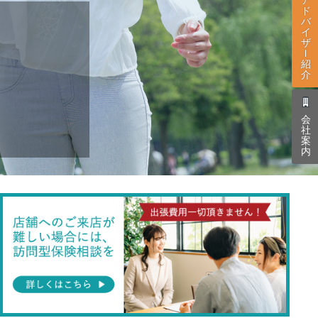
ド
バ
イ
ザ
l
紹
介
会
社
案
内