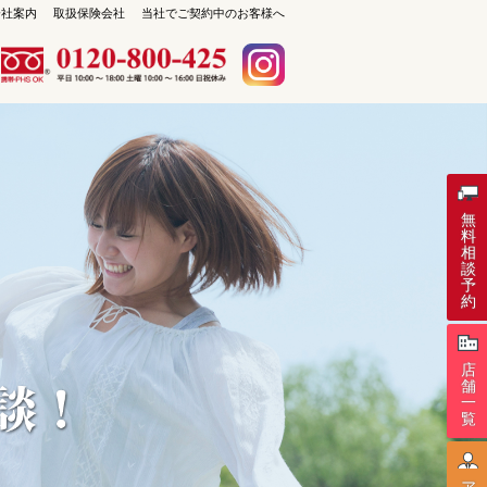
会社案内
取扱保険会社
当社でご契約中のお客様へ
保険セレクト 札幌琴似店
札幌市西区琴似1条4丁目4-17
TEL：011-213-9408
無
料
相
談
予
約
店
舗
一
覧
ア