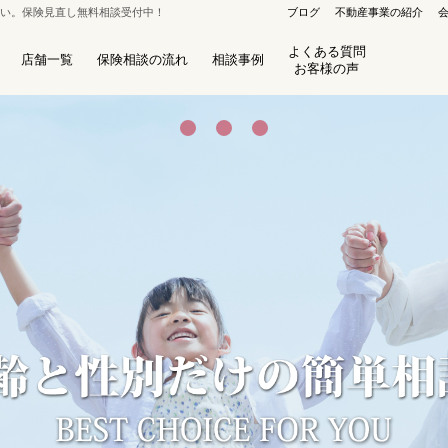
さい。保険見直し無料相談受付中！
ブログ
不動産事業の紹介
よくある質問
店舗一覧
保険相談の流れ
相談事例
お客様の声
保険セレクト 札幌栄町店
8
札幌市東区北40条東16丁目1-3
ﾌﾘｰﾀﾞｲﾔﾙ：0120-800-486