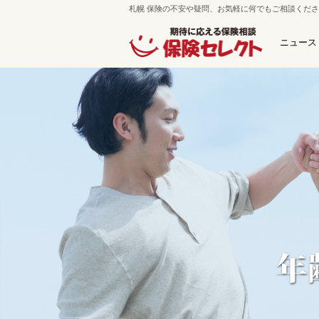
札幌 保険の不安や疑問、お気軽に何でもご相談くだ
ニュース
保険セレクト 札幌南郷通本店
札幌市白石区南郷通7丁目南5-
ﾌﾘｰﾀﾞｲﾔﾙ：0120-800-425