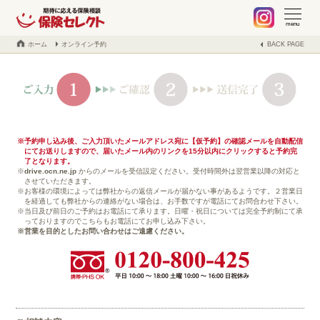
札幌 保険の不安や疑問、お気軽に何でもご相談ください。保険見
当社でご契約中のお客様へ
不動産事業の紹介
取扱保険会社
会社案内
ブログ
menu
ホーム
オンライン予約
BACK PAGE
予約申し込み後、ご入力頂いたメールアドレス宛に【仮予約】の確認メールを自動配信
にてお送りしますので、届いたメール内のリンクを15分以内にクリックすると予約完
了となります。
drive.ocn.ne.jp
からのメールを受信設定ください。受付時間外は翌営業以降の対応と
させていただきます。
お客様の環境によっては弊社からの返信メールが届かない事があるようです。２営業日
を経過しても弊社からの連絡がない場合は、お手数ですが電話にてお問合わせ下さい。
当日及び前日のご予約はお電話にて承ります。日曜・祝日については完全予約制にて承
っておりますのでこちらもお電話にてお申し込み下さい。
営業を目的としたお問い合わせはご遠慮ください。