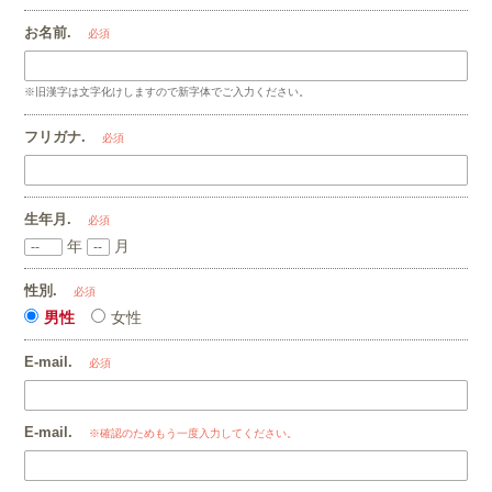
お名前.
必須
※旧漢字は文字化けしますので新字体でご入力ください。
フリガナ.
必須
生年月.
必須
年
月
性別.
必須
男性
女性
E-mail.
必須
E-mail.
※確認のためもう一度入力してください。