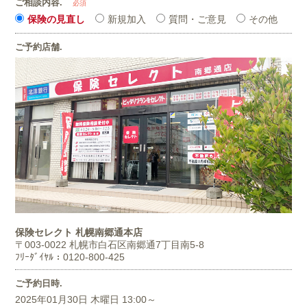
ご相談内容.
必須
保険の見直し
新規加入
質問・ご意見
その他
ご予約店舗.
保険セレクト 札幌南郷通本店
〒003-0022
札幌市白石区南郷通7丁目南5-8
ﾌﾘｰﾀﾞｲﾔﾙ：0120-800-425
ご予約日時.
2025年01月30日 木曜日 13:00～