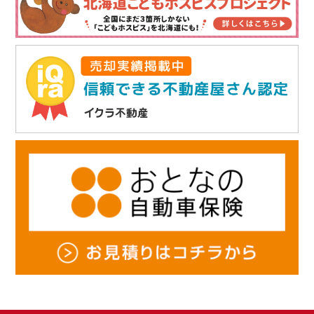
せん。
・ お客様の同意がある場合
・ 個人情報保護法その他法令に定めのある場合
5. 個人情報に関するお問い合わせ（訂正・開示・削除）について
当社は、お客様がご自身の個人情報について、開示・訂正・利用停止・消去
を申し出られた場合は速やかに対応します。
6. 個人情報保護関連規程の制定・実施・改善
当社は、上記の方針を徹底するため、これを全職員並びに関係者に周知・実
施し、本プライバシーポリシーの内容を継続的に見直し、改善に努めます。
ライブリーライフ株式会社
〒003-0022 札幌市白石区南郷通7丁目南5-8
E-mail：
info@ho-select.com