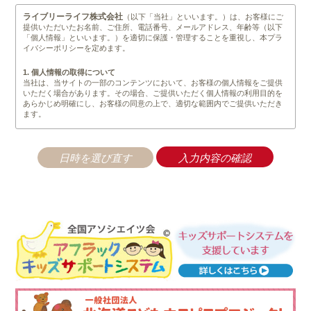
ライブリーライフ株式会社
（以下「当社」といいます。）は、お客様にご
提供いただいたお名前、ご住所、電話番号、メールアドレス、年齢等（以下
「個人情報」といいます。）を適切に保護・管理することを重視し、本プラ
イバシーポリシーを定めます。
1. 個人情報の取得について
当社は、当サイトの一部のコンテンツにおいて、お客様の個人情報をご提供
いただく場合があります。その場合、ご提供いただく個人情報の利用目的を
あらかじめ明確にし、お客様の同意の上で、適切な範囲内でご提供いただき
ます。
2. 個人情報の管理について
当社は、不正なアクセスや情報の紛失、破綻、改竄、漏洩等が生じぬよう安
全管理を徹底します。業務の一部として、個人情報の取り扱いを業者へ委託
する場合がありますが、秘密保持契約を結んだ上で、委託業者の監督は、当
社が責任をもって行います。また、前記以外では法令に基く手続きを経て、
司法関係機関等からの要請があった場合を除いては、第三者に開示すること
は一切ありません。
3. 個人情報の利用について
当社は、取得等の際に示した利用目的の範囲内で、かつ業務の遂行上必要な
限度内で、個人情報を利用します。個人情報の取り扱いを第三者に委託する
場合は、当該第三者に秘密を厳守するよう契約を締結し、その責任の所在を
明確にし、個人情報の安全管理のために必要かつ適切な監督を行います。
4. 個人情報の第三者提供について
当社は、原則として以下に定める場合を除き、個人情報を第三者に提供しま