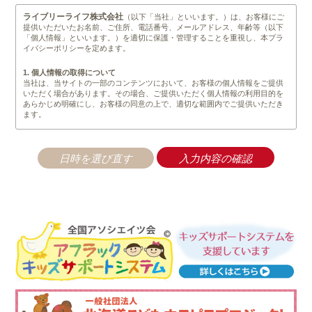
ライブリーライフ株式会社
（以下「当社」といいます。）は、お客様にご
提供いただいたお名前、ご住所、電話番号、メールアドレス、年齢等（以下
「個人情報」といいます。）を適切に保護・管理することを重視し、本プラ
イバシーポリシーを定めます。
1. 個人情報の取得について
当社は、当サイトの一部のコンテンツにおいて、お客様の個人情報をご提供
いただく場合があります。その場合、ご提供いただく個人情報の利用目的を
あらかじめ明確にし、お客様の同意の上で、適切な範囲内でご提供いただき
ます。
2. 個人情報の管理について
当社は、不正なアクセスや情報の紛失、破綻、改竄、漏洩等が生じぬよう安
全管理を徹底します。業務の一部として、個人情報の取り扱いを業者へ委託
する場合がありますが、秘密保持契約を結んだ上で、委託業者の監督は、当
社が責任をもって行います。また、前記以外では法令に基く手続きを経て、
司法関係機関等からの要請があった場合を除いては、第三者に開示すること
は一切ありません。
3. 個人情報の利用について
当社は、取得等の際に示した利用目的の範囲内で、かつ業務の遂行上必要な
限度内で、個人情報を利用します。個人情報の取り扱いを第三者に委託する
場合は、当該第三者に秘密を厳守するよう契約を締結し、その責任の所在を
明確にし、個人情報の安全管理のために必要かつ適切な監督を行います。
4. 個人情報の第三者提供について
当社は、原則として以下に定める場合を除き、個人情報を第三者に提供しま