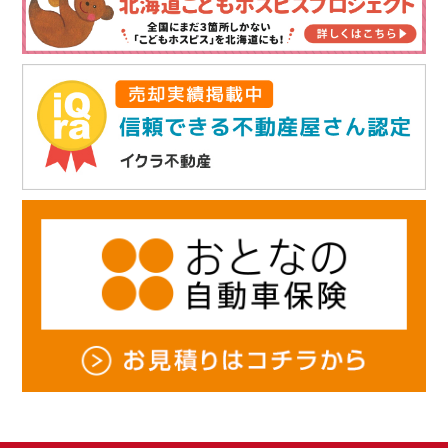
せん。
・ お客様の同意がある場合
・ 個人情報保護法その他法令に定めのある場合
5. 個人情報に関するお問い合わせ（訂正・開示・削除）について
当社は、お客様がご自身の個人情報について、開示・訂正・利用停止・消去
を申し出られた場合は速やかに対応します。
6. 個人情報保護関連規程の制定・実施・改善
当社は、上記の方針を徹底するため、これを全職員並びに関係者に周知・実
施し、本プライバシーポリシーの内容を継続的に見直し、改善に努めます。
ライブリーライフ株式会社
〒003-0022 札幌市白石区南郷通7丁目南5-8
E-mail：
info@ho-select.com