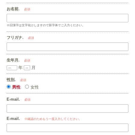
お名前.
必須
※旧漢字は文字化けしますので新字体でご入力ください。
フリガナ.
必須
生年月.
必須
年
月
性別.
必須
男性
女性
E-mail.
必須
E-mail.
※確認のためもう一度入力してください。