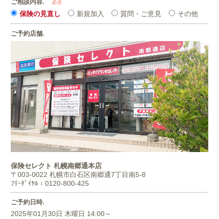
ご相談内容.
必須
保険の見直し
新規加入
質問・ご意見
その他
ご予約店舗.
保険セレクト 札幌南郷通本店
〒003-0022
札幌市白石区南郷通7丁目南5-8
ﾌﾘｰﾀﾞｲﾔﾙ：0120-800-425
ご予約日時.
2025年01月30日 木曜日 14:00～