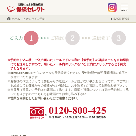
札幌 保険の不安や疑問、お気軽に何でもご相談ください。保険見
当社でご契約中のお客様へ
不動産事業の紹介
取扱保険会社
会社案内
ブログ
menu
ホーム
オンライン予約
BACK PAGE
予約申し込み後、ご入力頂いたメールアドレス宛に【仮予約】の確認メールを自動配信
にてお送りしますので、届いたメール内のリンクを15分以内にクリックすると予約完
了となります。
drive.ocn.ne.jp
からのメールを受信設定ください。受付時間外は翌営業以降の対応と
させていただきます。
お客様の環境によっては弊社からの返信メールが届かない事があるようです。２営業日
を経過しても弊社からの連絡がない場合は、お手数ですが電話にてお問合わせ下さい。
当日及び前日のご予約はお電話にて承ります。日曜・祝日については完全予約制にて承
っておりますのでこちらもお電話にてお申し込み下さい。
営業を目的としたお問い合わせはご遠慮ください。