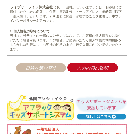
ライブリーライフ株式会社
（以下「当社」といいます。）は、お客様にご
提供いただいたお名前、ご住所、電話番号、メールアドレス、年齢等（以下
「個人情報」といいます。）を適切に保護・管理することを重視し、本プラ
イバシーポリシーを定めます。
1. 個人情報の取得について
当社は、当サイトの一部のコンテンツにおいて、お客様の個人情報をご提供
いただく場合があります。その場合、ご提供いただく個人情報の利用目的を
あらかじめ明確にし、お客様の同意の上で、適切な範囲内でご提供いただき
ます。
2. 個人情報の管理について
当社は、不正なアクセスや情報の紛失、破綻、改竄、漏洩等が生じぬよう安
全管理を徹底します。業務の一部として、個人情報の取り扱いを業者へ委託
する場合がありますが、秘密保持契約を結んだ上で、委託業者の監督は、当
社が責任をもって行います。また、前記以外では法令に基く手続きを経て、
司法関係機関等からの要請があった場合を除いては、第三者に開示すること
は一切ありません。
3. 個人情報の利用について
当社は、取得等の際に示した利用目的の範囲内で、かつ業務の遂行上必要な
限度内で、個人情報を利用します。個人情報の取り扱いを第三者に委託する
場合は、当該第三者に秘密を厳守するよう契約を締結し、その責任の所在を
明確にし、個人情報の安全管理のために必要かつ適切な監督を行います。
4. 個人情報の第三者提供について
当社は、原則として以下に定める場合を除き、個人情報を第三者に提供しま