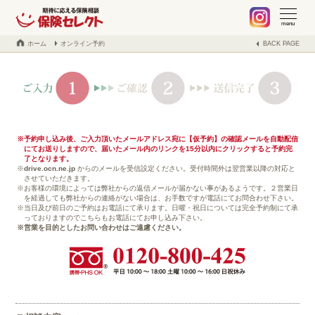
札幌 保険の不安や疑問、お気軽に何でもご相談ください。保険見
当社でご契約中のお客様へ
不動産事業の紹介
取扱保険会社
会社案内
ブログ
menu
ホーム
オンライン予約
BACK PAGE
予約申し込み後、ご入力頂いたメールアドレス宛に【仮予約】の確認メールを自動配信
にてお送りしますので、届いたメール内のリンクを15分以内にクリックすると予約完
了となります。
drive.ocn.ne.jp
からのメールを受信設定ください。受付時間外は翌営業以降の対応と
させていただきます。
お客様の環境によっては弊社からの返信メールが届かない事があるようです。２営業日
を経過しても弊社からの連絡がない場合は、お手数ですが電話にてお問合わせ下さい。
当日及び前日のご予約はお電話にて承ります。日曜・祝日については完全予約制にて承
っておりますのでこちらもお電話にてお申し込み下さい。
営業を目的としたお問い合わせはご遠慮ください。