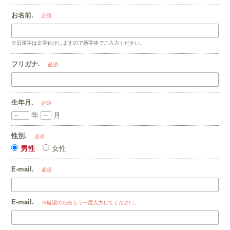
お名前.
必須
※旧漢字は文字化けしますので新字体でご入力ください。
フリガナ.
必須
生年月.
必須
年
月
性別.
必須
男性
女性
E-mail.
必須
E-mail.
※確認のためもう一度入力してください。