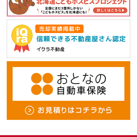
せん。
・ お客様の同意がある場合
・ 個人情報保護法その他法令に定めのある場合
5. 個人情報に関するお問い合わせ（訂正・開示・削除）について
当社は、お客様がご自身の個人情報について、開示・訂正・利用停止・消去
を申し出られた場合は速やかに対応します。
6. 個人情報保護関連規程の制定・実施・改善
当社は、上記の方針を徹底するため、これを全職員並びに関係者に周知・実
施し、本プライバシーポリシーの内容を継続的に見直し、改善に努めます。
ライブリーライフ株式会社
〒003-0022 札幌市白石区南郷通7丁目南5-8
E-mail：
info@ho-select.com