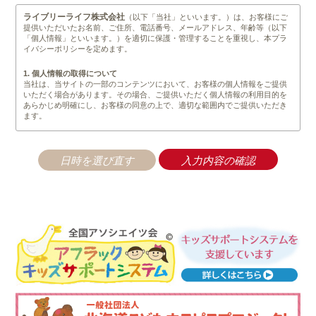
ライブリーライフ株式会社
（以下「当社」といいます。）は、お客様にご
提供いただいたお名前、ご住所、電話番号、メールアドレス、年齢等（以下
「個人情報」といいます。）を適切に保護・管理することを重視し、本プラ
イバシーポリシーを定めます。
1. 個人情報の取得について
当社は、当サイトの一部のコンテンツにおいて、お客様の個人情報をご提供
いただく場合があります。その場合、ご提供いただく個人情報の利用目的を
あらかじめ明確にし、お客様の同意の上で、適切な範囲内でご提供いただき
ます。
2. 個人情報の管理について
当社は、不正なアクセスや情報の紛失、破綻、改竄、漏洩等が生じぬよう安
全管理を徹底します。業務の一部として、個人情報の取り扱いを業者へ委託
する場合がありますが、秘密保持契約を結んだ上で、委託業者の監督は、当
社が責任をもって行います。また、前記以外では法令に基く手続きを経て、
司法関係機関等からの要請があった場合を除いては、第三者に開示すること
は一切ありません。
3. 個人情報の利用について
当社は、取得等の際に示した利用目的の範囲内で、かつ業務の遂行上必要な
限度内で、個人情報を利用します。個人情報の取り扱いを第三者に委託する
場合は、当該第三者に秘密を厳守するよう契約を締結し、その責任の所在を
明確にし、個人情報の安全管理のために必要かつ適切な監督を行います。
4. 個人情報の第三者提供について
当社は、原則として以下に定める場合を除き、個人情報を第三者に提供しま