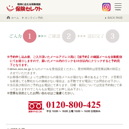
札幌 保険の不安や疑問、お気軽に何でもご相談ください。保険見
当社でご契約中のお客様へ
不動産事業の紹介
取扱保険会社
会社案内
ブログ
menu
ホーム
オンライン予約
BACK PAGE
予約申し込み後、ご入力頂いたメールアドレス宛に【仮予約】の確認メールを自動配信
にてお送りしますので、届いたメール内のリンクを15分以内にクリックすると予約完
了となります。
drive.ocn.ne.jp
からのメールを受信設定ください。受付時間外は翌営業以降の対応と
させていただきます。
お客様の環境によっては弊社からの返信メールが届かない事があるようです。２営業日
を経過しても弊社からの連絡がない場合は、お手数ですが電話にてお問合わせ下さい。
当日及び前日のご予約はお電話にて承ります。日曜・祝日については完全予約制にて承
っておりますのでこちらもお電話にてお申し込み下さい。
営業を目的としたお問い合わせはご遠慮ください。