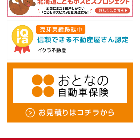
せん。
・ お客様の同意がある場合
・ 個人情報保護法その他法令に定めのある場合
5. 個人情報に関するお問い合わせ（訂正・開示・削除）について
当社は、お客様がご自身の個人情報について、開示・訂正・利用停止・消去
を申し出られた場合は速やかに対応します。
6. 個人情報保護関連規程の制定・実施・改善
当社は、上記の方針を徹底するため、これを全職員並びに関係者に周知・実
施し、本プライバシーポリシーの内容を継続的に見直し、改善に努めます。
ライブリーライフ株式会社
〒003-0022 札幌市白石区南郷通7丁目南5-8
E-mail：
info@ho-select.com