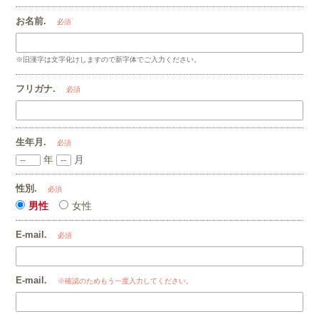
お名前.
必須
※旧漢字は文字化けしますので新字体でご入力ください。
フリガナ.
必須
生年月.
必須
年
月
性別.
必須
男性
女性
E-mail.
必須
E-mail.
※確認のためもう一度入力してください。