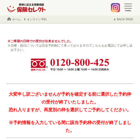
札幌 保険の不安や疑問、お気軽に何でもご相談ください。保険見
当社でご契約中のお客様へ
不動産事業の紹介
取扱保険会社
会社案内
ブログ
menu
ホーム
オンライン予約
BACK PAGE
ご希望の日時での受付が出来ませんでした。
日曜・祝日については完全予約制にて承っておりますのでこちらもお電話にてお申し込
み下さい。
大変申し訳ございませんが予約を確定する前に選択した予約枠
の受付が終了いたしました。
恐れ入りますが、再度別の枠を選択してご予約してください。
※予約情報を入力している間に該当予約枠の受付が終了しまし
た。