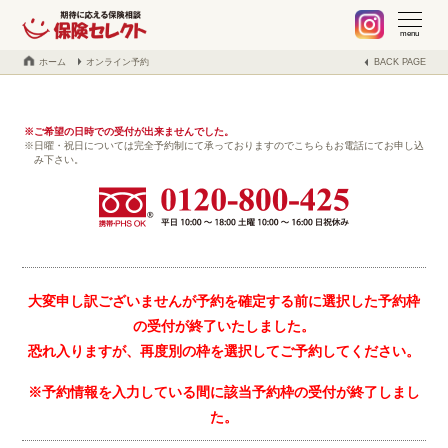
札幌 保険の不安や疑問、お気軽に何でもご相談ください。保険見
当社でご契約中のお客様へ
不動産事業の紹介
取扱保険会社
会社案内
ブログ
menu
ホーム
オンライン予約
BACK PAGE
ご希望の日時での受付が出来ませんでした。
日曜・祝日については完全予約制にて承っておりますのでこちらもお電話にてお申し込
み下さい。
大変申し訳ございませんが予約を確定する前に選択した予約枠
の受付が終了いたしました。
恐れ入りますが、再度別の枠を選択してご予約してください。
※予約情報を入力している間に該当予約枠の受付が終了しまし
た。