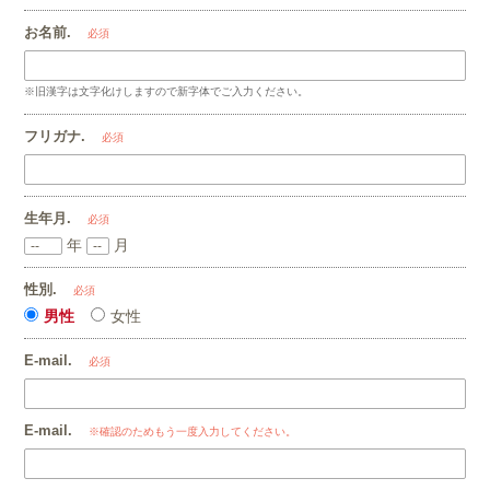
お名前.
必須
※旧漢字は文字化けしますので新字体でご入力ください。
フリガナ.
必須
生年月.
必須
年
月
性別.
必須
男性
女性
E-mail.
必須
E-mail.
※確認のためもう一度入力してください。