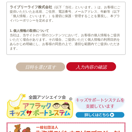
ライブリーライフ株式会社
（以下「当社」といいます。）は、お客様にご
提供いただいたお名前、ご住所、電話番号、メールアドレス、年齢等（以下
「個人情報」といいます。）を適切に保護・管理することを重視し、本プラ
イバシーポリシーを定めます。
1. 個人情報の取得について
当社は、当サイトの一部のコンテンツにおいて、お客様の個人情報をご提供
いただく場合があります。その場合、ご提供いただく個人情報の利用目的を
あらかじめ明確にし、お客様の同意の上で、適切な範囲内でご提供いただき
ます。
2. 個人情報の管理について
当社は、不正なアクセスや情報の紛失、破綻、改竄、漏洩等が生じぬよう安
全管理を徹底します。業務の一部として、個人情報の取り扱いを業者へ委託
する場合がありますが、秘密保持契約を結んだ上で、委託業者の監督は、当
社が責任をもって行います。また、前記以外では法令に基く手続きを経て、
司法関係機関等からの要請があった場合を除いては、第三者に開示すること
は一切ありません。
3. 個人情報の利用について
当社は、取得等の際に示した利用目的の範囲内で、かつ業務の遂行上必要な
限度内で、個人情報を利用します。個人情報の取り扱いを第三者に委託する
場合は、当該第三者に秘密を厳守するよう契約を締結し、その責任の所在を
明確にし、個人情報の安全管理のために必要かつ適切な監督を行います。
4. 個人情報の第三者提供について
当社は、原則として以下に定める場合を除き、個人情報を第三者に提供しま