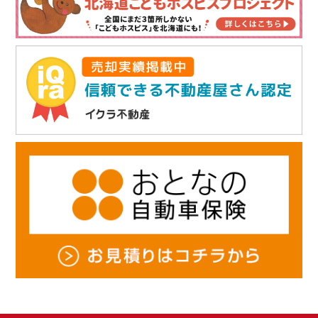
せん。
・ お客様の同意がある場合
・ 個人情報保護法その他法令に定めのある場合
5. 個人情報に関するお問い合わせ（訂正・開示・削除）について
当社は、お客様がご自身の個人情報について、開示・訂正・利用停止・消去
を申し出られた場合は速やかに対応します。
6. 個人情報保護関連規程の制定・実施・改善
当社は、上記の方針を徹底するため、これを全職員並びに関係者に周知・実
施し、本プライバシーポリシーの内容を継続的に見直し、改善に努めます。
ライブリーライフ株式会社
〒003-0022 札幌市白石区南郷通7丁目南5-8
E-mail：
info@ho-select.com