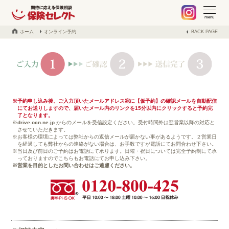
札幌 保険の不安や疑問、お気軽に何でもご相談ください。保険見
当社でご契約中のお客様へ
不動産事業の紹介
取扱保険会社
会社案内
ブログ
menu
ホーム
オンライン予約
BACK PAGE
予約申し込み後、ご入力頂いたメールアドレス宛に【仮予約】の確認メールを自動配信
にてお送りしますので、届いたメール内のリンクを15分以内にクリックすると予約完
了となります。
drive.ocn.ne.jp
からのメールを受信設定ください。受付時間外は翌営業以降の対応と
させていただきます。
お客様の環境によっては弊社からの返信メールが届かない事があるようです。２営業日
を経過しても弊社からの連絡がない場合は、お手数ですが電話にてお問合わせ下さい。
当日及び前日のご予約はお電話にて承ります。日曜・祝日については完全予約制にて承
っておりますのでこちらもお電話にてお申し込み下さい。
営業を目的としたお問い合わせはご遠慮ください。