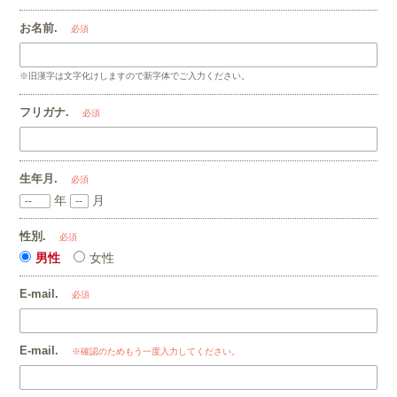
お名前.
必須
※旧漢字は文字化けしますので新字体でご入力ください。
フリガナ.
必須
生年月.
必須
年
月
性別.
必須
男性
女性
E-mail.
必須
E-mail.
※確認のためもう一度入力してください。