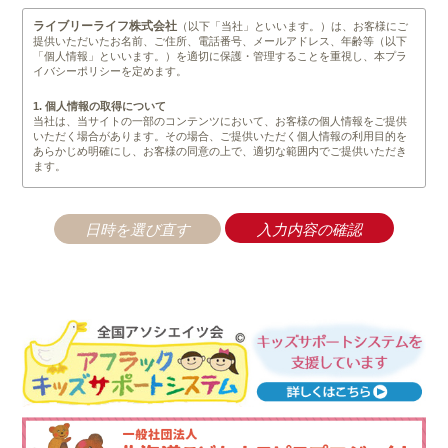
ライブリーライフ株式会社
（以下「当社」といいます。）は、お客様にご
提供いただいたお名前、ご住所、電話番号、メールアドレス、年齢等（以下
「個人情報」といいます。）を適切に保護・管理することを重視し、本プラ
イバシーポリシーを定めます。
1. 個人情報の取得について
当社は、当サイトの一部のコンテンツにおいて、お客様の個人情報をご提供
いただく場合があります。その場合、ご提供いただく個人情報の利用目的を
あらかじめ明確にし、お客様の同意の上で、適切な範囲内でご提供いただき
ます。
2. 個人情報の管理について
当社は、不正なアクセスや情報の紛失、破綻、改竄、漏洩等が生じぬよう安
全管理を徹底します。業務の一部として、個人情報の取り扱いを業者へ委託
する場合がありますが、秘密保持契約を結んだ上で、委託業者の監督は、当
社が責任をもって行います。また、前記以外では法令に基く手続きを経て、
司法関係機関等からの要請があった場合を除いては、第三者に開示すること
は一切ありません。
3. 個人情報の利用について
当社は、取得等の際に示した利用目的の範囲内で、かつ業務の遂行上必要な
限度内で、個人情報を利用します。個人情報の取り扱いを第三者に委託する
場合は、当該第三者に秘密を厳守するよう契約を締結し、その責任の所在を
明確にし、個人情報の安全管理のために必要かつ適切な監督を行います。
4. 個人情報の第三者提供について
当社は、原則として以下に定める場合を除き、個人情報を第三者に提供しま