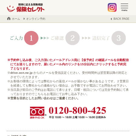
札幌 保険の不安や疑問、お気軽に何でもご相談ください。保険見
当社でご契約中のお客様へ
不動産事業の紹介
取扱保険会社
会社案内
ブログ
menu
ホーム
オンライン予約
BACK PAGE
予約申し込み後、ご入力頂いたメールアドレス宛に【仮予約】の確認メールを自動配信
にてお送りしますので、届いたメール内のリンクを15分以内にクリックすると予約完
了となります。
drive.ocn.ne.jp
からのメールを受信設定ください。受付時間外は翌営業以降の対応と
させていただきます。
お客様の環境によっては弊社からの返信メールが届かない事があるようです。２営業日
を経過しても弊社からの連絡がない場合は、お手数ですが電話にてお問合わせ下さい。
当日及び前日のご予約はお電話にて承ります。日曜・祝日については完全予約制にて承
っておりますのでこちらもお電話にてお申し込み下さい。
営業を目的としたお問い合わせはご遠慮ください。