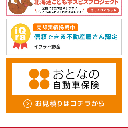
せん。
・ お客様の同意がある場合
・ 個人情報保護法その他法令に定めのある場合
5. 個人情報に関するお問い合わせ（訂正・開示・削除）について
当社は、お客様がご自身の個人情報について、開示・訂正・利用停止・消去
を申し出られた場合は速やかに対応します。
6. 個人情報保護関連規程の制定・実施・改善
当社は、上記の方針を徹底するため、これを全職員並びに関係者に周知・実
施し、本プライバシーポリシーの内容を継続的に見直し、改善に努めます。
ライブリーライフ株式会社
〒003-0022 札幌市白石区南郷通7丁目南5-8
E-mail：
info@ho-select.com