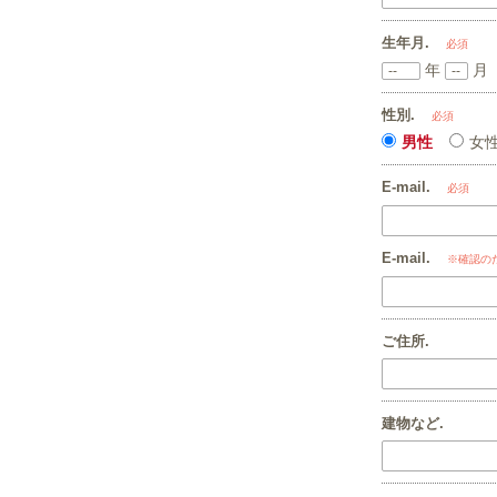
生年月.
必須
年
性別.
必須
男性
女
E-mail.
必須
E-mail.
※確認の
ご住所.
建物など.