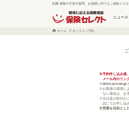
札幌 保険の不安や疑問、お気軽に何でもご相談くだ
ニュース
ホーム
オンライン予約
保険セレクト 札幌南郷通本店
札幌市白石区南郷通7丁目南5-
ﾌﾘｰﾀﾞｲﾔﾙ：0120-800-425
予約申し込み後
メール内のリン
drive.ocn.ne.jp
お客様の環境に
ない場合は、お
当日及び前日の
話にてお申し込
営業を目的とし