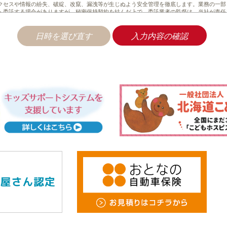
クセスや情報の紛失、破綻、改竄、漏洩等が生じぬよう安全管理を徹底します。業務の一部
へ委託する場合がありますが、秘密保持契約を結んだ上で、委託業者の監督は、当社が責任
外では法令に基く手続きを経て、司法関係機関等からの要請があった場合を除いては、第三
。
用について
際に示した利用目的の範囲内で、かつ業務の遂行上必要な限度内で、個人情報を利用します
託する場合は、当該第三者に秘密を厳守するよう契約を締結し、その責任の所在を明確にし
かつ適切な監督を行います。
三者提供について
て以下に定める場合を除き、個人情報を第三者に提供しません。
ある場合
法その他法令に定めのある場合
するお問い合わせ（訂正・開示・削除）について
ご自身の個人情報について、開示・訂正・利用停止・消去を申し出られた場合は速やかに対
関連規程の制定・実施・改善
針を徹底するため、これを全職員並びに関係者に周知・実施し、本プライバシーポリシーの
ます。
フ株式会社
幌市白石区南郷通7丁目南5-8
lect.com