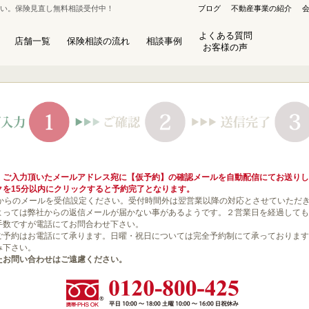
さい。保険見直し無料相談受付中！
ブログ
不動産事業の紹介
よくある質問
店舗一覧
保険相談の流れ
相談事例
お客様の声
保険セレクト 札幌栄町店
8
札幌市東区北40条東16丁目1-3
ﾌﾘｰﾀﾞｲﾔﾙ：0120-800-486
、ご入力頂いたメールアドレス宛に【仮予約】の確認メールを自動配信にてお送りし
クを15分以内にクリックすると予約完了となります。
からのメールを受信設定ください。受付時間外は翌営業以降の対応とさせていただ
よっては弊社からの返信メールが届かない事があるようです。２営業日を経過しても
手数ですが電話にてお問合わせ下さい。
ご予約はお電話にて承ります。日曜・祝日については完全予約制にて承っております
み下さい。
たお問い合わせはご遠慮ください。