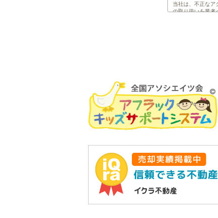
当社は、不正なア
の取り扱いを業者
す。また、前記以
は一切ありません
3. 個人情報の利
当社は、取得等の
扱いを第三者に委
管理のために必要
4. 個人情報の第
当社は、原則とし
・ お客様の同意が
・ 個人情報保護
5. 個人情報に関
当社は、お客様が
6. 個人情報保護
当社は、上記の方
直し、改善に努め
ライブリーライ
〒003-0022 札
E-mail：
info@ho-se