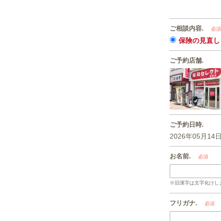
ご相談内容.
必須
保険の見直し
ご予約店舗.
ご予約日時.
2026年05月14日
お名前.
必須
※旧漢字は文字化けし
フリガナ.
必須