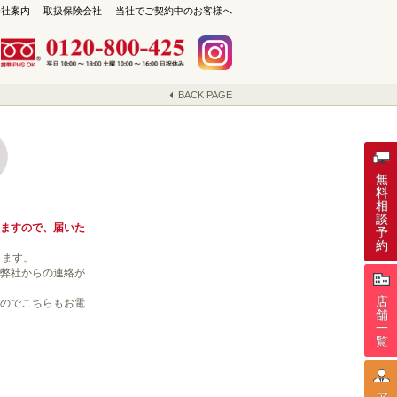
会社案内
取扱保険会社
当社でご契約中のお客様へ
BACK PAGE
保険セレクト 札幌琴似店
札幌市西区琴似1条4丁目4-17
TEL：011-213-9408
無
料
相
談
ますので、届いた
予
約
きます。
弊社からの連絡が
店
のでこちらもお電
舗
一
覧
ア