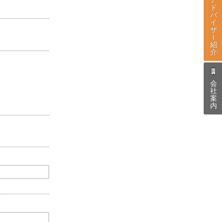
ド
バ
イ
ザ
l
紹
介
会
社
案
内