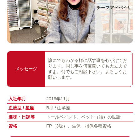
チーフアドバイザ
ー
誰にでもわかる様に話す事を心がけてお
ります。同じ事を何度聞いても大丈夫で
メッセージ
すよ。何でもご相談下さい。よろしくお
願いします。
入社年月
2016年11月
血液型 / 星座
B型 / 山羊座
趣味・日課等
トールペイント、ペット（猫）の世話
資格
FP（3級）、生保・損保各種資格