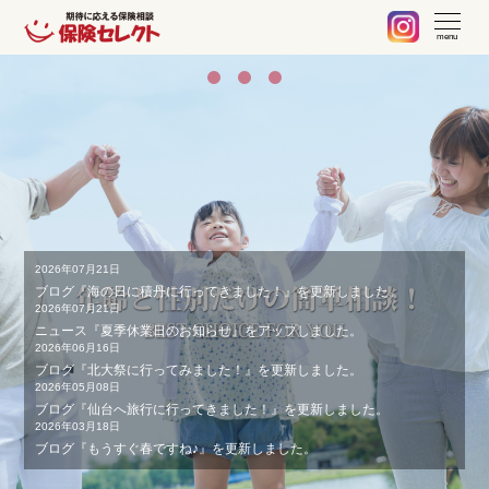
札幌 保険の不安や疑問、お気軽に何でもご相談ください。保険見
当社でご契約中のお客様へ
不動産事業の紹介
取扱保険会社
会社案内
ブログ
menu
2026年07月21日
ブログ『海の日に積丹に行ってきました！』を更新しました。
2026年07月21日
ニュース『夏季休業日のお知らせ』をアップしました。
2026年06月16日
ブログ『北大祭に行ってみました！』を更新しました。
2026年05月08日
ブログ『仙台へ旅行に行ってきました！』を更新しました。
2026年03月18日
ブログ『もうすぐ春ですね♪』を更新しました。