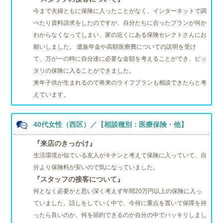
今まで夫婦ともに保険に入ったことがなく、インターネットで調
べたり資料請求をしたのですが、自分たちに合ったプランが何か
わからなくなってしまい、家の近くにある保険セレクトさんにお
願いしました。 遺族年金や高額医療費についての説明を受け
て、万が一の時に自分達に必要な金額を考えることができ、ピッ
タリの保険に入ることができました。
来年子供が生まれるので将来のライフプランも相談できたらと考
えています。
40代女性（西区）／【相談種別：医療保険・他】
『来店のきっかけ』
生活環境が似ている友人がキチンと考えて保険に入っていて、自
分より保険料が安いので気になっていました。
『スタッフの接客について』
何となく必要かと思い深く考えず年間20万円以上の保険に入っ
ていました。話しをしていく中で、今何に重点を置いて保障を持
ったら良いのか、何を節約できるのか自分の中でハッキリしまし