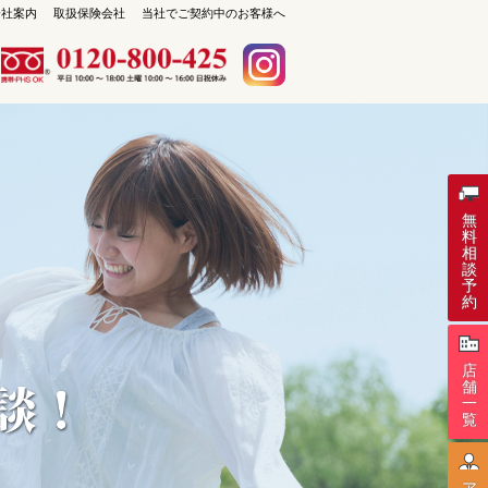
会社案内
取扱保険会社
当社でご契約中のお客様へ
保険セレクト 札幌琴似店
札幌市西区琴似1条4丁目4-17
TEL：011-213-9408
無
料
相
談
予
約
店
舗
一
覧
ア