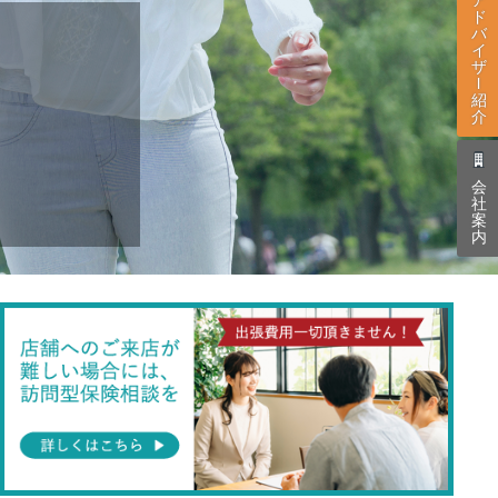
ド
バ
イ
ザ
l
紹
介
会
社
案
内