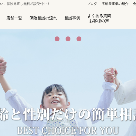
さい。保険見直し無料相談受付中！
ブログ
不動産事業の紹介
よくある質問
店舗一覧
保険相談の流れ
相談事例
お客様の声
保険セレクト 札幌栄町店
8
札幌市東区北40条東16丁目1-3
ﾌﾘｰﾀﾞｲﾔﾙ：0120-800-486