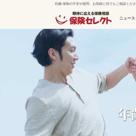
札幌 保険の不安や疑問、お気軽に何でもご相談くだ
ニュース
保険セレクト 札幌南郷通本店
札幌市白石区南郷通7丁目南5-
ﾌﾘｰﾀﾞｲﾔﾙ：0120-800-425